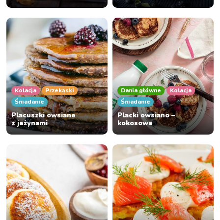
Kolacja
Przekąski
Dania główne
Kolacja
Śniadanie
Śniadanie
Placuszki owsiane
Placki owsiano –
z jeżynami
kokosowe