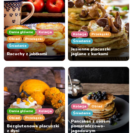
Dania główne
Kolacja
Kolacja
Przekąski
Obiad
Przekąski
Śniadanie
Śniadanie
Jesienne placuszki
Racuchy z jabłkami
jaglane z kurkami
Kolacja
Obiad
Dania główne
Kolacja
Śniadanie
Obiad
Przekąski
Pancakes z sosem
Bezglutenowe placuszki
pomarańczowo-
z dyni
jagodowym