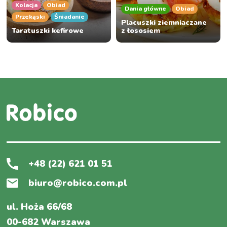
Kolacja
Obiad
Dania główne
Obiad
Przekąski
Śniadanie
Placuszki ziemniaczane
Taratuszki kefirowe
z łososiem
+48 (22) 621 01 51
biuro@robico.com.pl
ul. Hoża 66/68
00-682 Warszawa