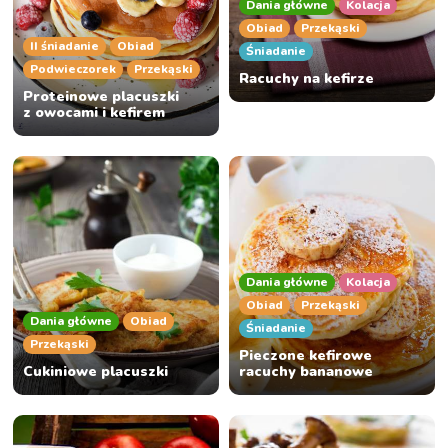
Dania główne
Kolacja
Obiad
Przekąski
II śniadanie
Obiad
Śniadanie
Podwieczorek
Przekąski
Racuchy na kefirze
Proteinowe placuszki
z owocami i kefirem
Dania główne
Kolacja
Obiad
Przekąski
Dania główne
Obiad
Śniadanie
Przekąski
Pieczone kefirowe
Cukiniowe placuszki
racuchy bananowe