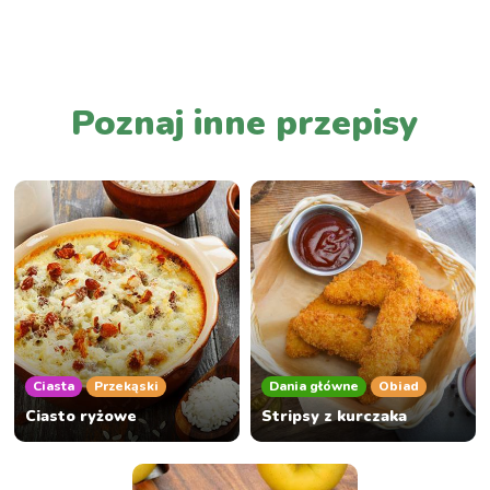
PRZEJDŹ DO LISTY WPISÓW
Poznaj inne przepisy
Ciasta
Przekąski
Dania główne
Obiad
Ciasto ryżowe
Stripsy z kurczaka