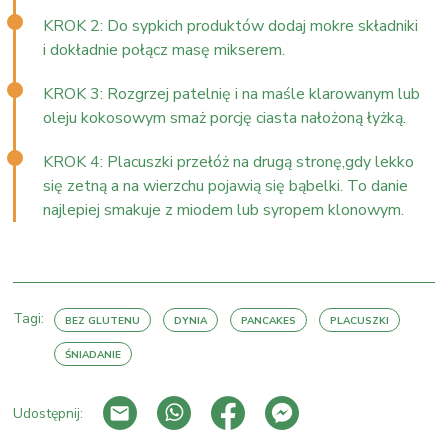
KROK 2: Do sypkich produktów dodaj mokre składniki
i dokładnie połącz masę mikserem.
KROK 3: Rozgrzej patelnię i na maśle klarowanym lub
oleju kokosowym smaż porcję ciasta nałożoną łyżką.
KROK 4: Placuszki przełóż na drugą stronę,gdy lekko
się zetną a na wierzchu pojawią się bąbelki. To danie
najlepiej smakuje z miodem lub syropem klonowym.
Tagi:
BEZ GLUTENU
DYNIA
PANCAKES
PLACUSZKI
ŚNIADANIE
Udostępnij: