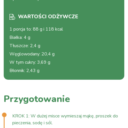
WARTOŚCI ODŻYWCZE
1 porcja to
:
88 g i 118 kcal
Białka
:
4 g
Tłuszcze
:
2,4 g
Węglowodany
:
20,4 g
W tym cukry
:
3,69 g
Błonnik
:
2,43 g
Przygotowanie
KROK 1: W dużej misce wymieszaj mąkę, proszek do
pieczenia, sodę i sól.