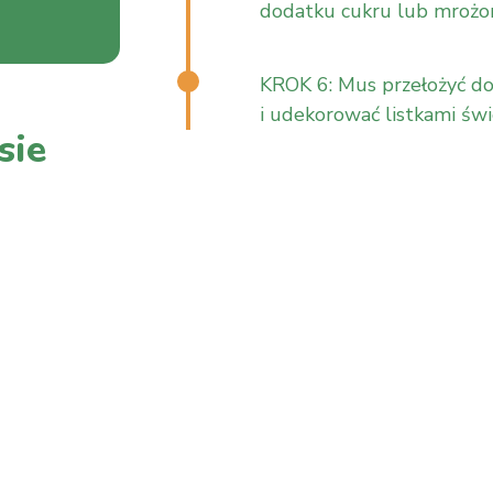
dodatku cukru lub mrożon
KROK 6: Mus przełożyć do
i udekorować listkami św
sie