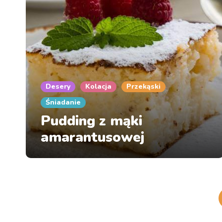
Desery
Kolacja
Przekąski
Śniadanie
Pudding z mąki
amarantusowej