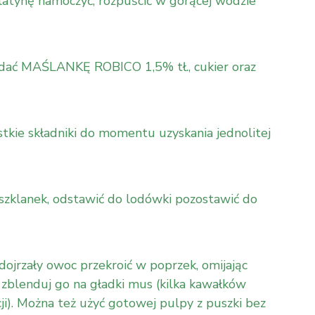
tynę namoczyć, rozpuścić w gorącej wodzie
odać MAŚLANKĘ ROBICO 1,5% tł., cukier oraz
kie składniki do momentu uzyskania jednolitej
szklanek, odstawić do lodówki pozostawić do
rzały owoc przekroić w poprzek, omijając
 zblenduj go na gładki mus (kilka kawałków
i). Można też użyć gotowej pulpy z puszki bez