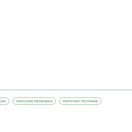
LNA
OWOCOWA PRZEKĄSKA
OWOCOWY PRZYSMAK