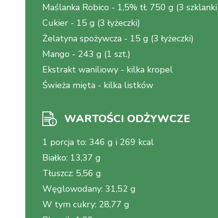
Maślanka Robico
-
1,5% tł. 750 g (3 szklanki
Cukier
-
15 g (3 łyżeczki)
Żelatyna spożywcza
-
15 g (3 łyżeczki)
Mango
-
243 g (1 szt.)
Ekstrakt waniliowy
-
kilka kropel
Świeża mięta
-
kilka listków
WARTOŚCI ODŻYWCZE
1 porcja to
:
346 g i 269 kcal
Białko
:
13,37 g
Tłuszcz
:
5,56 g
Węglowodany
:
31,52 g
W tym cukry
:
28,77 g