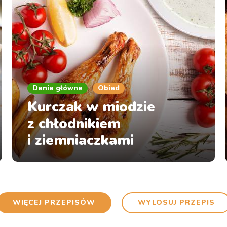
Dania główne
Obiad
Kurczak w miodzie
z chłodnikiem
i ziemniaczkami
WIĘCEJ PRZEPISÓW
WYLOSUJ PRZEPIS