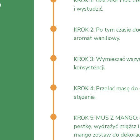
KROK 1: GALARETKA: Żela
)
i wystudzić.
KROK 2: Po tym czasie d
aromat waniliowy.
KROK 3: Wymieszać wszyst
konsystencji.
KROK 4: Przelać masę do 
stężenia.
KROK 5: MUS Z MANGO: doj
pestkę, wydrążyć miąższ i
mango zostaw do dekoracj