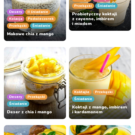
Przekąski
Śniadanie
Desery
II śniadanie
Probiotyczny koktajl
z cayenne, imbirem
Kolacja
Podwieczorek
i miodem
Przekąski
Śniadanie
Makowe chia z mango
Koktajle
Przekąski
Desery
Przekąski
Śniadanie
Śniadanie
Koktajl z mango, imbirem
Deser z chia i mango
i kardamonem