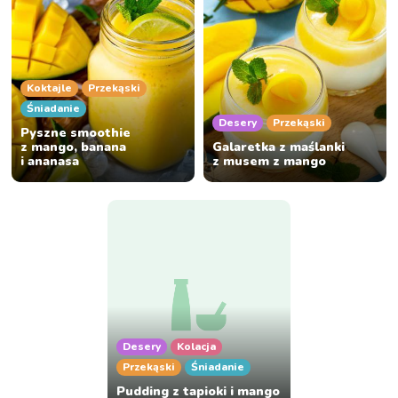
Koktajle
Przekąski
Śniadanie
Desery
Przekąski
Pyszne smoothie
z mango, banana
Galaretka z maślanki
i ananasa
z musem z mango
Desery
Kolacja
Przekąski
Śniadanie
Pudding z tapioki i mango