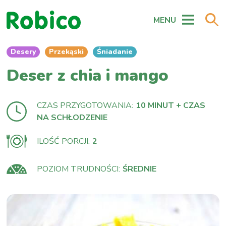
MENU
Desery
Przekąski
Śniadanie
Deser z chia i mango
CZAS PRZYGOTOWANIA:
10 MINUT + CZAS
NA SCHŁODZENIE
ILOŚĆ PORCJI:
2
POZIOM TRUDNOŚCI:
ŚREDNIE