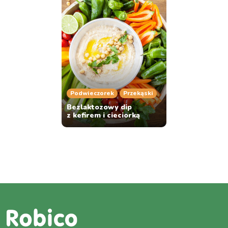
Podwieczorek
Przekąski
Bezlaktozowy dip
z kefirem i cieciorką