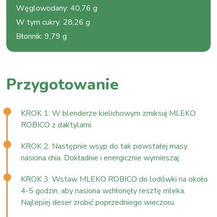
Węglowodany
:
40,76 g
W tym cukry
:
28,26 g
Błonnik
:
9,79 g
Przygotowanie
KROK 1: W blenderze kielichowym zmiksuj MLEKO
ROBICO z daktylami.
KROK 2: Następnie wsyp do tak powstałej masy
nasiona chia. Dokładnie i energicznie wymieszaj.
KROK 3: Wstaw MLEKO ROBICO do lodówki na około
4-5 godzin, aby nasiona wchłonęły resztę mleka.
Najlepiej deser zrobić poprzedniego wieczoru.