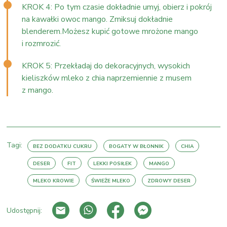
KROK 4: Po tym czasie dokładnie umyj, obierz i pokrój
na kawałki owoc mango. Zmiksuj dokładnie
blenderem.Możesz kupić gotowe mrożone mango
i rozmrozić.
KROK 5: Przekładaj do dekoracyjnych, wysokich
kieliszków mleko z chia naprzemiennie z musem
z mango.
Tagi:
BEZ DODATKU CUKRU
BOGATY W BŁONNIK
CHIA
DESER
FIT
LEKKI POSIŁEK
MANGO
MLEKO KROWIE
ŚWIEŻE MLEKO
ZDROWY DESER
Udostępnij: