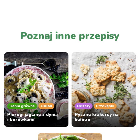
PRZEJDŹ DO LISTY WPISÓW
Poznaj inne przepisy
Dania główne
Obiad
Desery
Przekąski
Pierogi jaglane z dynią
Pyszne krakersy na
i borówkami
kefirze