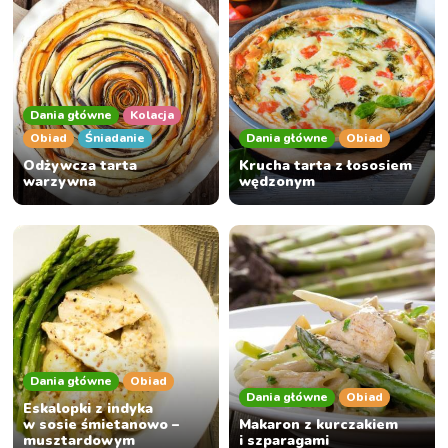
Dania główne
Kolacja
Obiad
Śniadanie
Dania główne
Obiad
Odżywcza tarta
Krucha tarta z łososiem
warzywna
wędzonym
Dania główne
Obiad
Dania główne
Obiad
Eskalopki z indyka
w sosie śmietanowo –
Makaron z kurczakiem
musztardowym
i szparagami