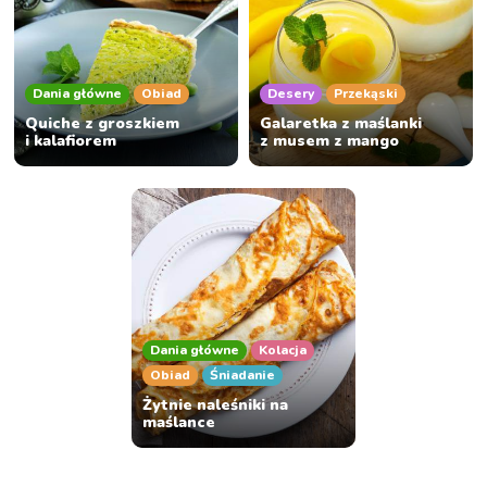
Dania główne
Obiad
Desery
Przekąski
Quiche z groszkiem
Galaretka z maślanki
i kalafiorem
z musem z mango
Dania główne
Kolacja
Obiad
Śniadanie
Żytnie naleśniki na
maślance