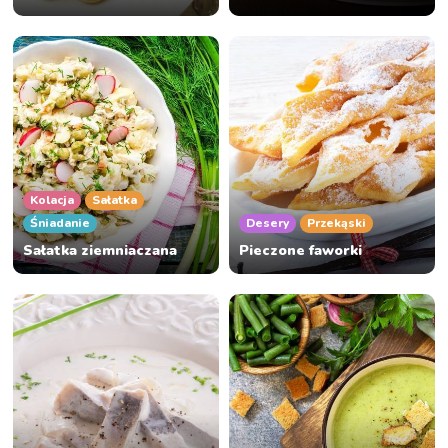
Kolacja
Sałatka
Śniadanie
Desery
Przekąski
Sałatka ziemniaczana
Pieczone faworki