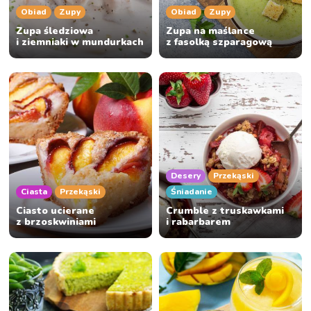
Obiad
Zupy
Obiad
Zupy
Zupa śledziowa
Zupa na maślance
i ziemniaki w mundurkach
z fasolką szparagową
Desery
Przekąski
Ciasta
Przekąski
Śniadanie
Ciasto ucierane
Crumble z truskawkami
z brzoskwiniami
i rabarbarem