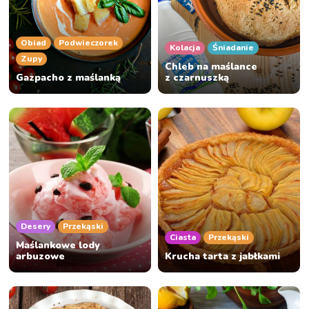
Obiad
Podwieczorek
Kolacja
Śniadanie
Zupy
Chleb na maślance
Gazpacho z maślanką
z czarnuszką
Desery
Przekąski
Ciasta
Przekąski
Maślankowe lody
arbuzowe
Krucha tarta z jabłkami