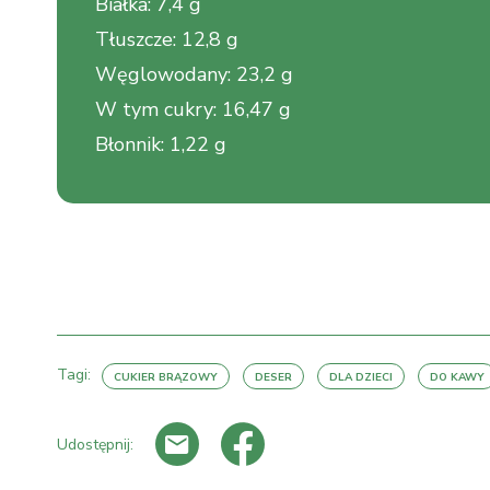
Białka
:
7,4 g
Tłuszcze
:
12,8 g
Węglowodany
:
23,2 g
W tym cukry
:
16,47 g
Błonnik
:
1,22 g
Tagi:
CUKIER BRĄZOWY
DESER
DLA DZIECI
DO KAWY
Udostępnij: