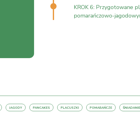
KROK 6: Przygotowane pla
pomarańczowo-jagodowy
JAGODY
PANCAKES
PLACUSZKI
POMARAŃCZE
ŚNIADANI