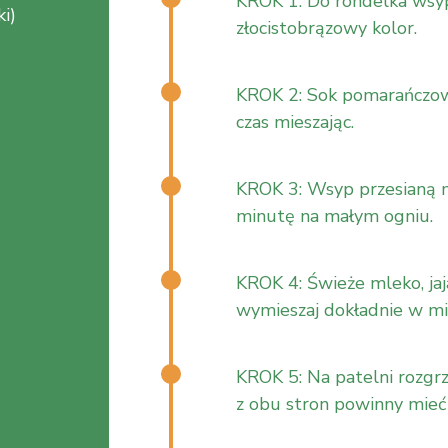
KROK 1: Do rondelka wsyp 
i)
złocistobrązowy kolor.
KROK 2: Sok pomarańczowy
czas mieszając.
KROK 3: Wsyp przesianą m
minutę na małym ogniu.
KROK 4: Świeże mleko, jaja
wymieszaj dokładnie w mis
KROK 5: Na patelni rozgrz
z obu stron powinny mieć 