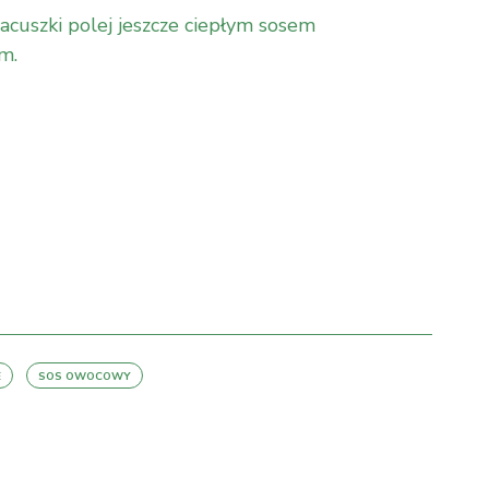
cuszki polej jeszcze ciepłym sosem
m.
E
SOS OWOCOWY