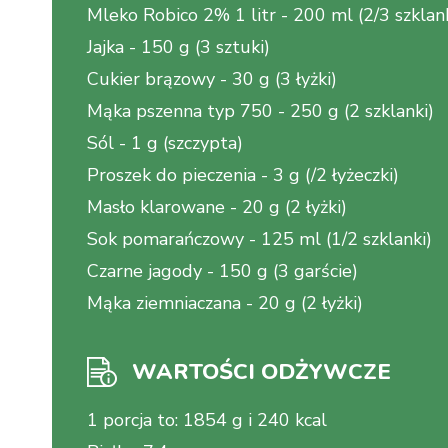
Mleko Robico 2% 1 litr
-
200 ml (2/3 szklank
Jajka
-
150 g (3 sztuki)
Cukier brązowy
-
30 g (3 łyżki)
Mąka pszenna typ 750
-
250 g (2 szklanki)
Sól
-
1 g (szczypta)
Proszek do pieczenia
-
3 g (/2 łyżeczki)
Masło klarowane
-
20 g (2 łyżki)
Sok pomarańczowy
-
125 ml (1/2 szklanki)
Czarne jagody
-
150 g (3 garście)
Mąka ziemniaczana
-
20 g (2 łyżki)
WARTOŚCI ODŻYWCZE
1 porcja to
:
1854 g i 240 kcal