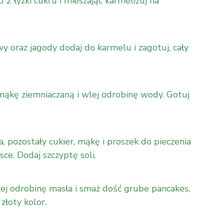
2 łyżki cukru i mieszając karmelizuj na
 oraz jagody dodaj do karmelu i zagotuj, cały
ąkę ziemniaczaną i wlej odrobinę wody. Gotuj
, pozostały cukier, mąkę i proszek do pieczenia
ce. Dodaj szczyptę soli.
ej odrobinę masła i smaż dość grube pancakes,
złoty kolor.