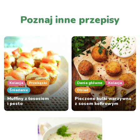
Poznaj inne przepisy
Kolacja
Przekąski
Dania główne
Kolacja
Śniadanie
Obiad
Muffiny z łososiem
Pieczone kulki warzywne
i pesto
z sosem kefirowym