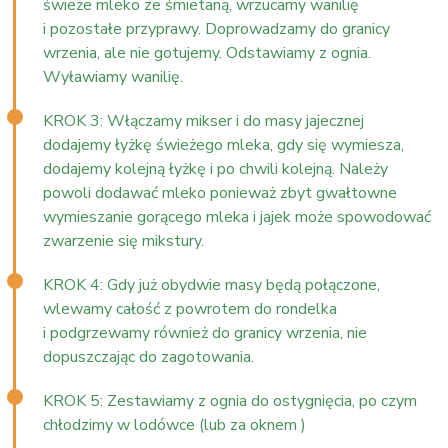
świeże mleko ze śmietaną, wrzucamy wanilię
i pozostałe przyprawy. Doprowadzamy do granicy
wrzenia, ale nie gotujemy. Odstawiamy z ognia.
Wyławiamy wanilię.
KROK 3: Włączamy mikser i do masy jajecznej
dodajemy łyżkę świeżego mleka, gdy się wymiesza,
dodajemy kolejną łyżkę i po chwili kolejną. Należy
powoli dodawać mleko ponieważ zbyt gwałtowne
wymieszanie gorącego mleka i jajek może spowodować
zwarzenie się mikstury.
KROK 4: Gdy już obydwie masy będą połączone,
wlewamy całość z powrotem do rondelka
i podgrzewamy również do granicy wrzenia, nie
dopuszczając do zagotowania.
KROK 5: Zestawiamy z ognia do ostygnięcia, po czym
chłodzimy w lodówce (lub za oknem )