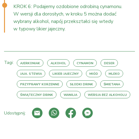
KROK 6: Podajemy ozdobione odrobiną cynamonu.
W wersji dla dorosłych, w kroku 5 można dodać
wybrany alkohol, napój przekształci się wtedy
w typowy likier jajeczny.
Tagi:
AJERKONIAK
ALKOHOL
CYNAMON
DESER
JAJA. STEWIA
LIKIER JAJECZNY
MIÓD
MLEKO
PRZYPRAWY KORZENNE
SŁODKI DRINK
ŚMIETANA
ŚWIĄTECZNY DRINK
WANILIA
WERSJA BEZ ALKOHOLU
Udostępnij:
PRZEJDŹ DO LISTY WPISÓW