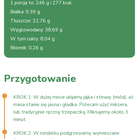
1 porcja to
:
246 g i 277 kcal
Białka
:
9,39 g
Tłuszcze
:
22,76 g
Węglowodany
:
38,69 g
W tym cukry
:
8,04 g
Błonnik
:
0,26 g
Przygotowanie
KROK 1: W dużej misce ubijamy jajka i stewię (miód), aż
masa stanie się jasna i gładka. Polecam użyć miksera,
lub tradycyjnie ręczną trzepaczką. Miksujemy około 3
minut.
KROK 2: W rondelku podgrzewamy wymieszane