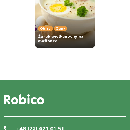
Obiad
Zupy
Żurek wielkanocny na
maślance
+48 (22) 621 01 51