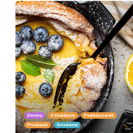
Desery
II śniadanie
Podwieczorek
Przekąski
Śniadanie