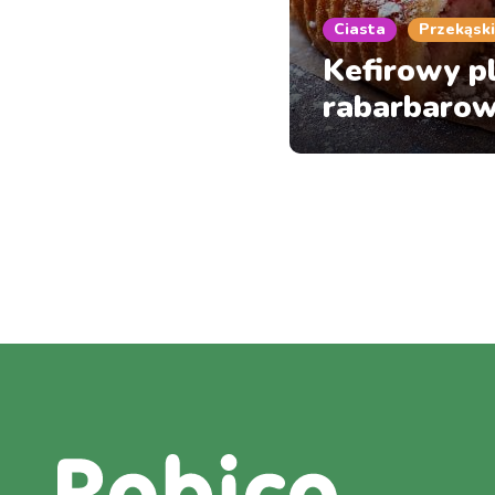
Ciasta
Przekąski
Kefirowy p
rabarbaro