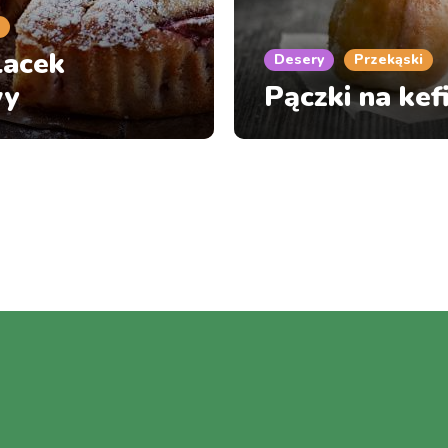
lacek
Desery
Przekąski
wy
Pączki na kef