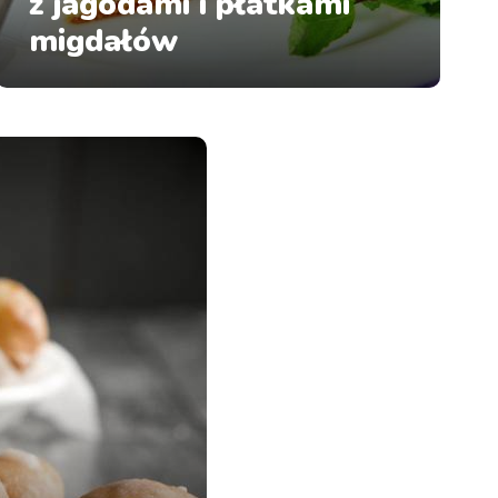
z jagodami i płatkami
migdałów