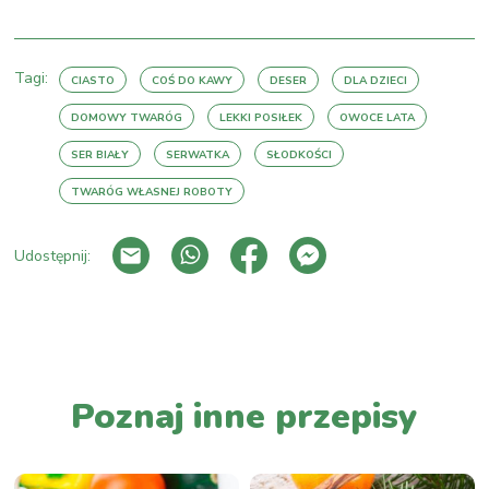
Tagi:
CIASTO
COŚ DO KAWY
DESER
DLA DZIECI
DOMOWY TWARÓG
LEKKI POSIŁEK
OWOCE LATA
SER BIAŁY
SERWATKA
SŁODKOŚCI
TWARÓG WŁASNEJ ROBOTY
Udostępnij:
PRZEJDŹ DO LISTY WPISÓW
Poznaj inne przepisy