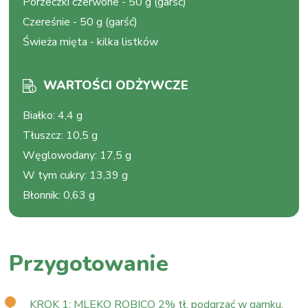
Porzeczki czerwone
-
50 g (garść)
Czereśnie
-
50 g (garść)
Świeża mięta
-
kilka listków
WARTOŚCI ODŻYWCZE
Białko
:
4,4 g
Tłuszcz
:
10,5 g
Węglowodany
:
17,5 g
W tym cukry
:
13,39 g
Błonnik
:
0,63 g
Przygotowanie
KROK 1: MLEKO ROBICO 2% tł. podgrzać w garnku.