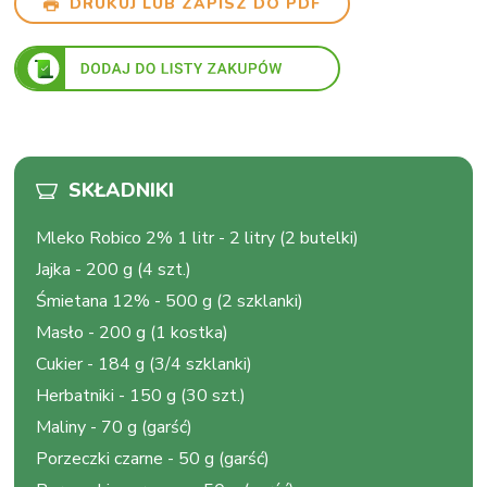
DRUKUJ LUB ZAPISZ DO PDF
SKŁADNIKI
Mleko Robico 2% 1 litr
-
2 litry (2 butelki)
Jajka
-
200 g (4 szt.)
Śmietana 12%
-
500 g (2 szklanki)
Masło
-
200 g (1 kostka)
Cukier
-
184 g (3/4 szklanki)
Herbatniki
-
150 g (30 szt.)
Maliny
-
70 g (garść)
Porzeczki czarne
-
50 g (garść)