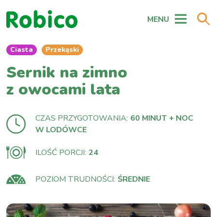
MENU
Ciasta
Przekąski
Sernik na zimno
z owocami lata
CZAS PRZYGOTOWANIA:
60 MINUT + NOC
W LODÓWCE
ILOŚĆ PORCJI:
24
POZIOM TRUDNOŚCI:
ŚREDNIE