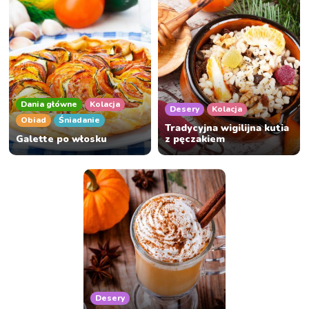
Dania główne
Kolacja
Desery
Kolacja
Obiad
Śniadanie
Tradycyjna wigilijna kutia
Galette po włosku
z pęczakiem
Desery