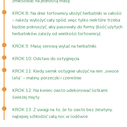
zmiksować na jednolitą masę.
KROK 8: Na dnie tortownicy ułożyć herbatniki w całości
– należy wyłożyć cały spód, więc tylko niektóre trzeba
będzie pokruszyć, aby pasowały do formy (ilość użytych
herbatników zależy od wielkości tortownicy).
KROK 9: Masę serową wylać na herbatniki.
KROK 10: Odstaw do ostygnięcia.
KROK 11: Kiedy sernik ostygnie ułożyć na nim „owoce
lata” – maliny, porzeczki i czereśnie.
KROK 12: Na koniec ciasto udekorować listkami
świeżej mięty.
KROK 13: Z uwagi na to, że to ciasto bez żelatyny,
najlepiej schłodzić całą noc w lodówce.