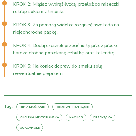
KROK 2: Miąższ wydrąż łyżką, przełóż do miseczki
i skrop sokiem z limonki.
KROK 3: Za pomocą widelca rozgnieć awokado na
niejednorodną papkę.
KROK 4: Dodaj czosnek przeciśnięty przez praskę,
bardzo drobno posiekaną cebulkę oraz kolendrę.
KROK 5: Na koniec dopraw do smaku solą
i ewentualnie pieprzem.
Tagi:
DIP Z MAŚLANKI
DOMOWE PRZEKĄSKI
KUCHNIA MEKSYKAŃSKA
NACHOS
PRZEKĄSKA
QUACAMOLE