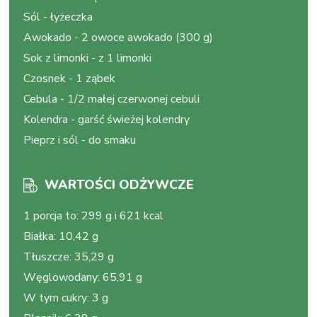
Sól
-
łyżeczka
Awokado
-
2 owoce awokado (300 g)
Sok z limonki
-
z 1 limonki
Czosnek
-
1 ząbek
Cebula
-
1/2 małej czerwonej cebuli
Kolendra
-
garść świeżej kolendry
Pieprz i sól
-
do smaku
WARTOŚCI ODŻYWCZE
1 porcja to
:
299 g i 621 kcal
Białka
:
10,42 g
Tłuszcze
:
35,29 g
Węglowodany
:
65,91 g
W tym cukry
:
3 g