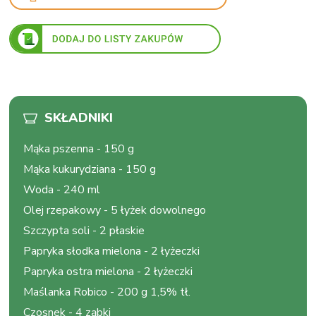
SKŁADNIKI
Mąka pszenna
-
150 g
Mąka kukurydziana
-
150 g
Woda
-
240 ml
Olej rzepakowy
-
5 łyżek dowolnego
Szczypta soli
-
2 płaskie
Papryka słodka mielona
-
2 łyżeczki
Papryka ostra mielona
-
2 łyżeczki
Maślanka Robico
-
200 g 1,5% tł.
Czosnek
-
4 ząbki