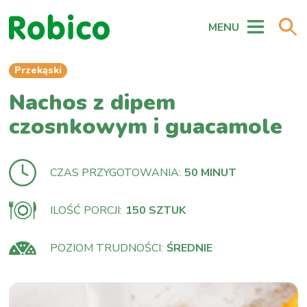
MENU
Przekąski
Nachos z dipem
czosnkowym i guacamole
CZAS PRZYGOTOWANIA:
50 MINUT
ILOŚĆ PORCJI:
150 SZTUK
POZIOM TRUDNOŚCI:
ŚREDNIE