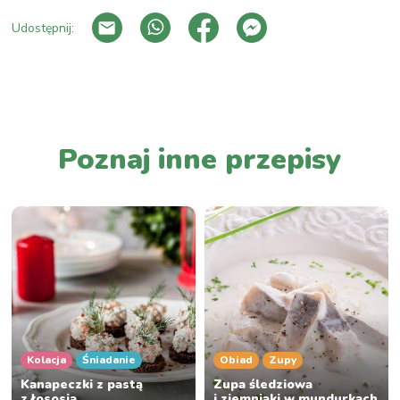
Udostępnij:
PRZEJDŹ DO LISTY WPISÓW
Poznaj inne przepisy
Kolacja
Śniadanie
Obiad
Zupy
Kanapeczki z pastą
Zupa śledziowa
z łososia
i ziemniaki w mundurkach