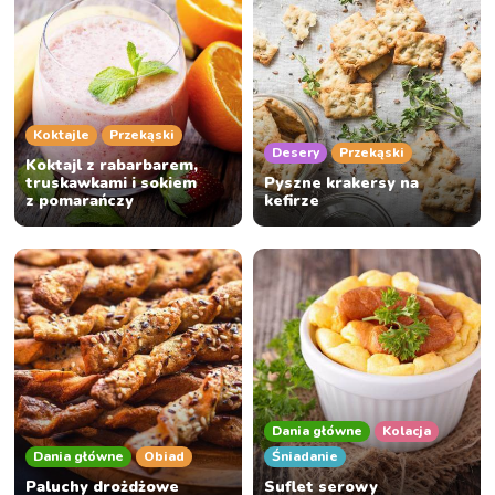
Koktajle
Przekąski
Desery
Przekąski
Koktajl z rabarbarem,
truskawkami i sokiem
Pyszne krakersy na
z pomarańczy
kefirze
Dania główne
Kolacja
Dania główne
Obiad
Śniadanie
Paluchy drożdżowe
Suflet serowy