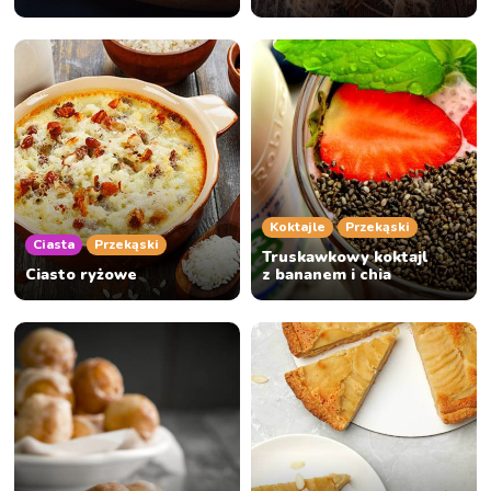
Koktajle
Przekąski
Ciasta
Przekąski
Truskawkowy koktajl
Ciasto ryżowe
z bananem i chia