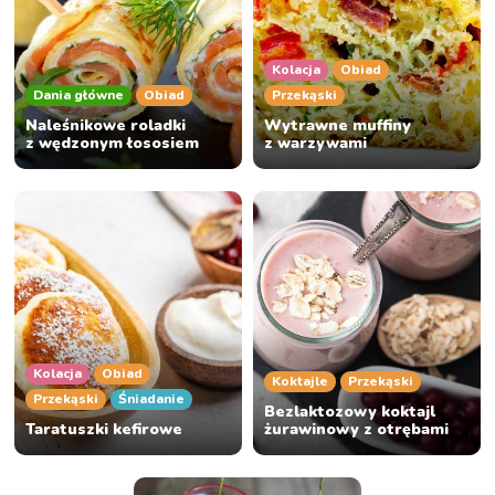
Kolacja
Obiad
Dania główne
Obiad
Przekąski
Naleśnikowe roladki
Wytrawne muffiny
z wędzonym łososiem
z warzywami
Kolacja
Obiad
Koktajle
Przekąski
Przekąski
Śniadanie
Bezlaktozowy koktajl
Taratuszki kefirowe
żurawinowy z otrębami