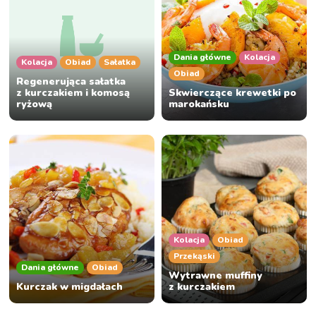
Dania główne
Kolacja
Kolacja
Obiad
Sałatka
Obiad
Regenerująca sałatka
z kurczakiem i komosą
Skwierczące krewetki po
ryżową
marokańsku
Kolacja
Obiad
Przekąski
Dania główne
Obiad
Wytrawne muffiny
Kurczak w migdałach
z kurczakiem