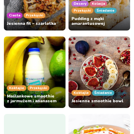
Desery
Kolacja
Przekąski
Śniadanie
Ciasta
Przekąski
Pudding z mąki
Jesienna fit – szarlotka
amarantusowej
Koktajle
Przekąski
Koktajle
Śniadanie
Maślankowe smoothie
z jarmużem i ananasem
Jesienne smoothie bowl