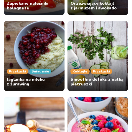
Zapiekane naleśniki
Orzeźwiający koktajl
bolognese
z jarmużem i awokado
Przekąski
Śniadanie
Koktajle
Przekąski
Jaglanka na mleku
Smoothie detoks z natką
z żurawiną
pietruszki