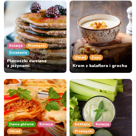
Kolacja
Przekąski
Śniadanie
Obiad
Zupy
Placuszki owsiane
z jeżynami
Krem z kalafiora i grochu
Dania główne
Kolacja
Koktajle
Kolacja
Obiad
Przekąski