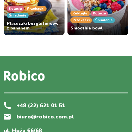
Kolacja
Przekąski
Koktajle
Kolacja
Śniadanie
Przekąski
Śniadanie
Placuszki bezglutenowe
z bananem
Smoothie bowl
+48 (22) 621 01 51
biuro@robico.com.pl
ul. Hoża 66/68